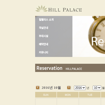
2016년 10월
년
월