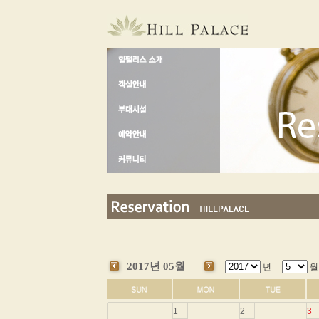
2017년 05월
년
월
1
2
3