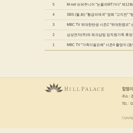
5
M-net 슈퍼주니어 "눈물의MT가다" 제12
4
SBS (월,화) "황금의제국" 영화 "고지전"
3
MBC TV 위대한탄생 시즌2 "위대한캠프" 
2
삼성전자(주)와 워크샵및 임직원가족 휴
1
MBC TV "가족이필요해" 시즌4 촬영지 (동